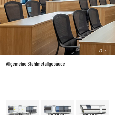

Allgemeine Stahlmetallgebäude
HWTKH-01-1
HWTKH-02-1
HWTKH-03-3