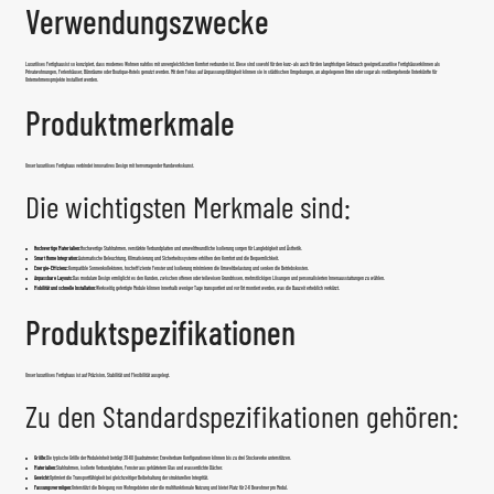
Verwendungszwecke
Luxuriöses Fertighaus
ist so konzipiert, dass modernes Wohnen nahtlos mit unvergleichlichem Komfort verbunden ist. Diese sind sowohl für den kurz- als auch für den langfristigen Gebrauch geeignet
Luxuriöse Fertighäuser
können als
Privatwohnungen, Ferienhäuser, Büroräume oder Boutique-Hotels genutzt werden. Mit dem Fokus auf Anpassungsfähigkeit können sie in städtischen Umgebungen, an abgelegenen Orten oder sogar als vorübergehende Unterkünfte für
Unternehmensprojekte installiert werden.
Produktmerkmale
Unser luxuriöses Fertighaus verbindet innovatives Design mit hervorragender Handwerkskunst.
Die wichtigsten Merkmale sind:
Hochwertige Materialien:
Hochwertige Stahlrahmen, verstärkte Verbundplatten und umweltfreundliche Isolierung sorgen für Langlebigkeit und Ästhetik.
Smart Home Integration:
Automatische Beleuchtung, Klimatisierung und Sicherheitssysteme erhöhen den Komfort und die Bequemlichkeit.
Energie-Effizienz:
Kompatible Sonnenkollektoren, hocheffiziente Fenster und Isolierung minimieren die Umweltbelastung und senken die Betriebskosten.
Anpassbare Layouts:
Das modulare Design ermöglicht es den Kunden, zwischen offenen oder teilweisen Grundrissen, mehrstöckigen Lösungen und personalisierten Innenausstattungen zu wählen.
Mobilität und schnelle Installation:
Werkseitig gefertigte Module können innerhalb weniger Tage transportiert und vor Ort montiert werden, was die Bauzeit erheblich verkürzt.
Produktspezifikationen
Unser luxuriöses Fertighaus ist auf Präzision, Stabilität und Flexibilität ausgelegt.
Zu den Standardspezifikationen gehören:
Größe:
Die typische Größe der Moduleinheit beträgt 30-60 Quadratmeter; Erweiterbare Konfigurationen können bis zu drei Stockwerke unterstützen.
Materialien:
Stahlrahmen, isolierte Verbundplatten, Fenster aus gehärtetem Glas und wasserdichte Dächer.
Gewicht:
Optimiert die Transportfähigkeit bei gleichzeitiger Beibehaltung der strukturellen Integrität.
Fassungsvermögen:
Unterstützt die Belegung von Wohngebieten oder die multifunktionale Nutzung und bietet Platz für 2-6 Bewohner pro Modul.