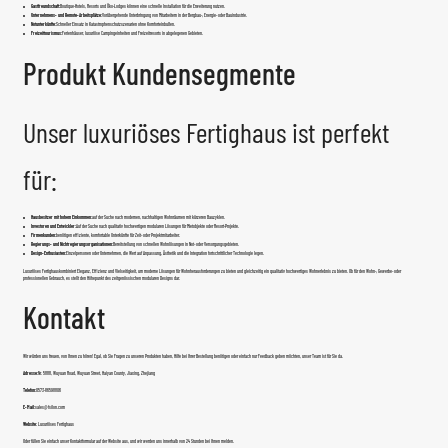
Gastfreundschaft:
Boutique-Hotels, Resorts und Öko-Lodges können eine schnelle Installation für die Erweiterung nutzen.
Unternehmens- und Remote-Arbeitsplätze:
Vorübergehende Unterbringung von Mitarbeitern in der Bergbau-, Energie- oder Bauindustrie.
Notunterkünfte:
Schneller Einsatz in Katastrophenschutzszenarien ohne Komforteinbußen.
Freizeittourismus:
Ferienhäuser, luxuriöse Campingeinheiten und Freizeitresorts in abgelegenen Gebieten.
Produkt Kundensegmente
Unser luxuriöses Fertighaus ist perfekt
für:
Hausbesitzer mit hohem Einkommen:
auf der Suche nach modernen, nachhaltigen Wohnräumen mit kürzeren Bauzyklen.
Investoren und Entwickler:
Auf der Suche nach qualitativ hochwertigen modularen Lösungen für Mietobjekte oder Resort-Projekte.
Firmenkunden:
benötigen effiziente, komfortable Unterkünfte für Zeit- oder Projektmitarbeiter.
Regierungs- und Nichtregierungsorganisationen:
Bereitstellung von schnellen Wohnlösungen in Not- oder Versorgungsgebieten.
Design-Enthusiasten:
Einzelpersonen oder Unternehmen, die Wert auf Anpassung, Ästhetik und die Integration fortschrittlicher Technologie legen.
Luxuriöses Fertighaus
kombiniert Eleganz, Effizienz und Vielseitigkeit, um moderne Lösungen für Wohnherausforderungen zu bieten und gleichzeitig ein qualitativ hochwertiges Wohnerlebnis zu bieten. Ob für den Wohn-, Gewerbe- oder
professionellen Gebrauch, es stellt den Höhepunkt des zeitgenössischen modularen Designs dar.
Kontakt
Wir würden uns freuen, von Ihnen zu hören! Egal, ob Sie Fragen zu unseren Produkten haben, Hilfe bei Ihrer Bestellung benötigen oder einfach nur Feedback geben möchten, unser Team ist für Sie da.
Adresse:
Nr. 5888, Wuyuan Road, Wuyuan Street, Haiyan County, Jiaxing, Zhejiang
Telefon:
0573-86598806
E-Mail:
sales@fsilon.com
Website:
Luxuriöses Fertighaus
Oder füllen Sie einfach unser Kontaktformular auf der Website aus, und wir werden uns innerhalb von 24 Stunden bei Ihnen melden.