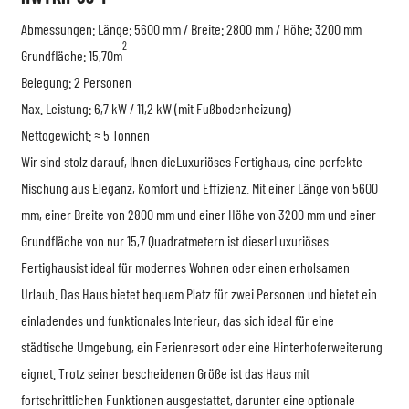
Abmessungen: Länge: 5600 mm / Breite: 2800 mm / Höhe: 3200 mm
2
Grundfläche: 15,70m
Belegung: 2 Personen
Max. Leistung: 6,7 kW / 11,2 kW (mit Fußbodenheizung)
Nettogewicht: ≈ 5 Tonnen
Wir sind stolz darauf, Ihnen die
Luxuriöses Fertighaus
, eine perfekte
Mischung aus Eleganz, Komfort und Effizienz. Mit einer Länge von 5600
mm, einer Breite von 2800 mm und einer Höhe von 3200 mm und einer
Grundfläche von nur 15,7 Quadratmetern ist dieser
Luxuriöses
Fertighaus
ist ideal für modernes Wohnen oder einen erholsamen
Urlaub. Das Haus bietet bequem Platz für zwei Personen und bietet ein
einladendes und funktionales Interieur, das sich ideal für eine
städtische Umgebung, ein Ferienresort oder eine Hinterhoferweiterung
eignet. Trotz seiner bescheidenen Größe ist das Haus mit
fortschrittlichen Funktionen ausgestattet, darunter eine optionale