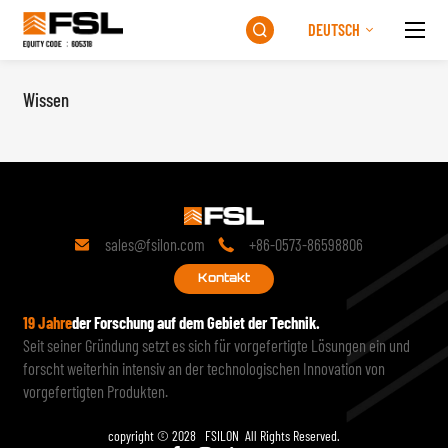
DEUTSCH

Wissen

Wissen
sales@fsilon.com
+86-0573-86598806


Kontakt
19 Jahre
der Forschung auf dem Gebiet der Technik.
Seit seiner Gründung setzt es sich für vorgefertigte Lösungen ein und
forscht weiterhin intensiv an der technologischen Innovation von
vorgefertigten Produkten.
copyright © 2028 FSILON All Rights Reserved.