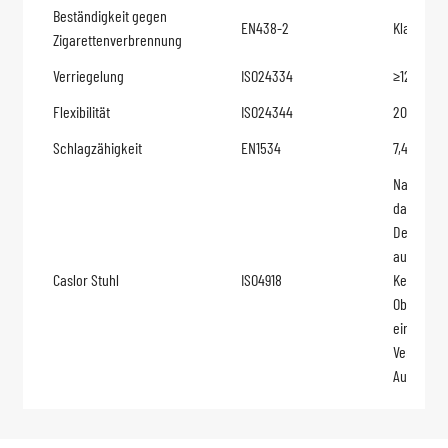
Beständigkeit gegen
EN438-2
Klasse 3
Zigarettenverbrennung
Verriegelung
ISO24334
≥1200N/5
Flexibilität
ISO24344
20 mm
Schlagzähigkeit
EN1534
7,4 kgf/m
Nach 25 0
darf kein
Delaminat
auftreten.
Caslor Stuhl
ISO4918
Keine Stö
Oberfläch
einer leic
Veränder
Aussehe