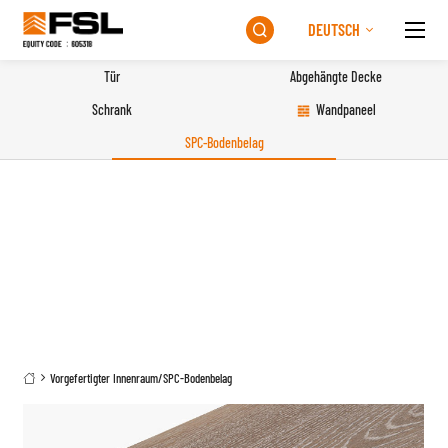
DEUTSCH

Tür
Abgehängte Decke
Schrank
Wandpaneel
SPC-Bodenbelag
Vorgefertigter Innenraum
/
SPC-Bodenbelag
